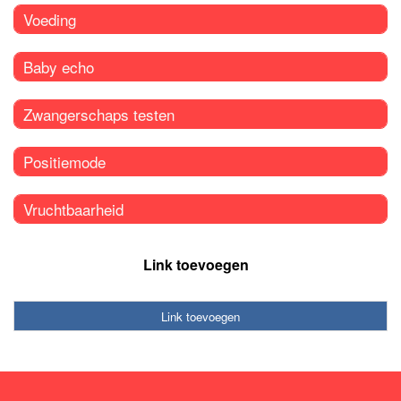
Voeding
Baby echo
Zwangerschaps testen
Positiemode
Vruchtbaarheid
Link toevoegen
Link toevoegen